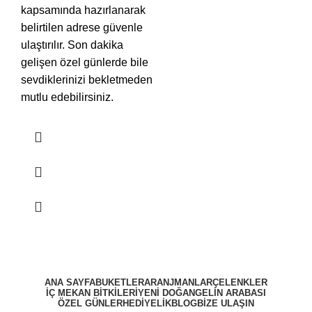
kapsamında hazırlanarak
belirtilen adrese güvenle
ulaştırılır. Son dakika
gelişen özel günlerde bile
sevdiklerinizi bekletmeden
mutlu edebilirsiniz.
ANA SAYFA
BUKETLER
ARANJMANLAR
ÇELENKLER
İÇ MEKAN BİTKİLERİ
YENİ DOĞAN
GELİN ARABASI
ÖZEL GÜNLER
HEDİYELİK
BLOG
BIZE ULAŞIN