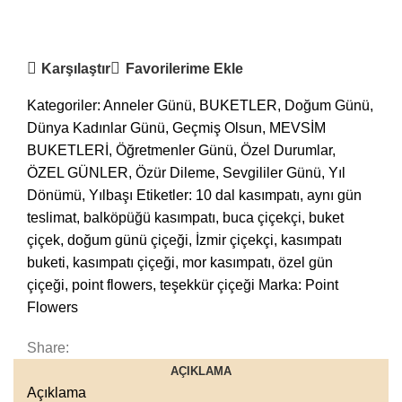
WhatsApp Sipariş
Karşılaştır
Favorilerime Ekle
Kategoriler:
Anneler Günü
,
BUKETLER
,
Doğum Günü
,
Dünya Kadınlar Günü
,
Geçmiş Olsun
,
MEVSİM
BUKETLERİ
,
Öğretmenler Günü
,
Özel Durumlar
,
ÖZEL GÜNLER
,
Özür Dileme
,
Sevgililer Günü
,
Yıl
Dönümü
,
Yılbaşı
Etiketler:
10 dal kasımpatı
,
aynı gün
teslimat
,
balköpüğü kasımpatı
,
buca çiçekçi
,
buket
çiçek
,
doğum günü çiçeği
,
İzmir çiçekçi
,
kasımpatı
buketi
,
kasımpatı çiçeği
,
mor kasımpatı
,
özel gün
çiçeği
,
point flowers
,
teşekkür çiçeği
Marka:
Point
Flowers
Share:
AÇIKLAMA
Açıklama