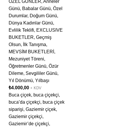
ÖZEL GÜNLER
,
Anneler
Günü
,
Babalar Günü
,
Özel
Durumlar
,
Doğum Günü
,
Dünya Kadınlar Günü
,
Evlilik Teklifi
,
EXCLUSIVE
BUKETLER
,
Geçmiş
Olsun
,
İlk Tanışma
,
MEVSİM BUKETLERİ
,
Mezuniyet Töreni
,
Öğretmenler Günü
,
Özür
Dileme
,
Sevgililer Günü
,
Yıl Dönümü
,
Yılbaşı
₺
4.000,00
+ KDV
Buca çiçek, buca çiçekçi,
buca’da çiçekçi, buca çiçek
siparişi, Gaziemir çiçek,
Gaziemir çiçekçi,
Gaziemir’de çiçekçi,