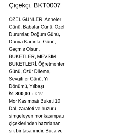
Çiçekçi. BKT0007
ÖZEL GÜNLER
,
Anneler
Günü
,
Babalar Günü
,
Özel
Durumlar
,
Doğum Günü
,
Dünya Kadınlar Günü
,
Geçmiş Olsun
,
BUKETLER
,
MEVSİM
BUKETLERİ
,
Öğretmenler
Günü
,
Özür Dileme
,
Sevgililer Günü
,
Yıl
Dönümü
,
Yılbaşı
₺
1.800,00
+ KDV
Mor Kasımpatı Buketi 10
Dal, zarafeti ve huzuru
simgeleyen mor kasımpatı
çiçeklerinden hazırlanan
şık bir tasarımdır. Buca ve