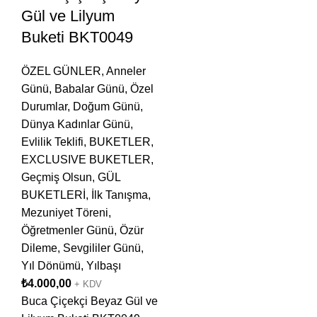
Gül ve Lilyum
Buketi BKT0049
ÖZEL GÜNLER
,
Anneler
Günü
,
Babalar Günü
,
Özel
Durumlar
,
Doğum Günü
,
Dünya Kadınlar Günü
,
Evlilik Teklifi
,
BUKETLER
,
EXCLUSIVE BUKETLER
,
Geçmiş Olsun
,
GÜL
BUKETLERİ
,
İlk Tanışma
,
Mezuniyet Töreni
,
Öğretmenler Günü
,
Özür
Dileme
,
Sevgililer Günü
,
Yıl Dönümü
,
Yılbaşı
₺
4.000,00
+ KDV
Buca Çiçekçi Beyaz Gül ve