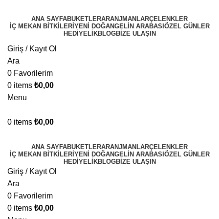
ANA SAYFA
BUKETLER
ARANJMANLAR
ÇELENKLER
İÇ MEKAN BİTKİLERİ
YENİ DOĞAN
GELİN ARABASI
ÖZEL GÜNLER
HEDİYELİK
BLOG
BIZE ULAŞIN
Giriş / Kayıt Ol
Ara
0
Favorilerim
0
items
₺
0,00
Menu
0
items
₺
0,00
ANA SAYFA
BUKETLER
ARANJMANLAR
ÇELENKLER
İÇ MEKAN BİTKİLERİ
YENİ DOĞAN
GELİN ARABASI
ÖZEL GÜNLER
HEDİYELİK
BLOG
BIZE ULAŞIN
Giriş / Kayıt Ol
Ara
0
Favorilerim
0
items
₺
0,00