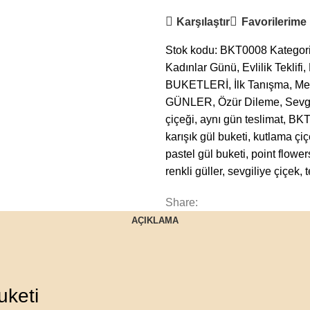
Karşılaştır
Favorilerime
Stok kodu:
BKT0008
Kategori
Kadınlar Günü
,
Evlilik Teklifi
,
BUKETLERİ
,
İlk Tanışma
,
Me
GÜNLER
,
Özür Dileme
,
Sevg
çiçeği
,
aynı gün teslimat
,
BKT
karışık gül buketi
,
kutlama çiç
pastel gül buketi
,
point flower
renkli güller
,
sevgiliye çiçek
,
Share:
AÇIKLAMA
uketi