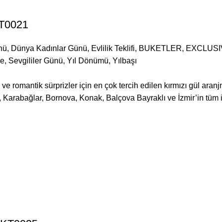
KT0021
nü
,
Dünya Kadınlar Günü
,
Evlilik Teklifi
,
BUKETLER
,
EXCLUSI
me
,
Sevgililer Günü
,
Yıl Dönümü
,
Yılbaşı
 ve romantik sürprizler için en çok tercih edilen kırmızı gül ara
, Karabağlar, Bornova, Konak, Balçova Bayraklı ve İzmir’in tüm i