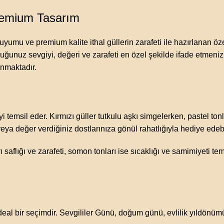
remium Tasarım
z uyumu ve premium kalite ithal güllerin zarafeti ile hazırlanan 
uyduğunuz sevgiyi, değeri ve zarafeti en özel şekilde ifade etme
unmaktadır.
yi temsil eder. Kırmızı güller tutkulu aşkı simgelerken, pastel tonl
veya değer verdiğiniz dostlarınıza gönül rahatlığıyla hediye edebi
 saflığı ve zarafeti, somon tonları ise sıcaklığı ve samimiyeti te
 ideal bir seçimdir. Sevgililer Günü, doğum günü, evlilik yıldönü