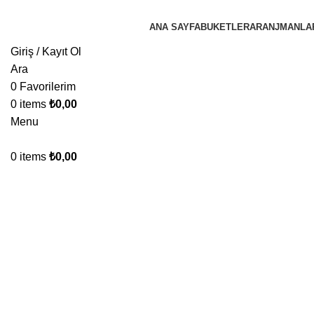
ANA SAYFA
BUKETLER
ARANJMANLA
Giriş / Kayıt Ol
Ara
0
Favorilerim
0
items
₺
0,00
Menu
0
items
₺
0,00
Click to enlarge