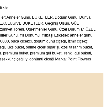
 Ekle
ler:
Anneler Günü
,
BUKETLER
,
Doğum Günü
,
Dünya
EXCLUSIVE BUKETLER
,
Geçmiş Olsun
,
GÜL
zuniyet Töreni
,
Öğretmenler Günü
,
Özel Durumlar
,
ÖZEL
ililer Günü
,
Yıl Dönümü
,
Yılbaşı
Etiketler:
anneler günü
0008
,
buca çiçekçi
,
doğum günü çiçeği
,
İzmir çiçekçi
,
eği
,
lüks buket
,
online çiçek siparişi
,
özel tasarım buket
,
s
,
premium buket
,
premium gül buketi
,
renkli gül buketi
,
teşekkür çiçeği
,
yıldönümü çiçeği
Marka:
Point Flowers