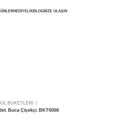
GÜNLER
HEDİYELİK
BLOG
BIZE ULAŞIN
GÜL BUKETLERİ
 Adet. Buca Çiçekçi. BKT0008