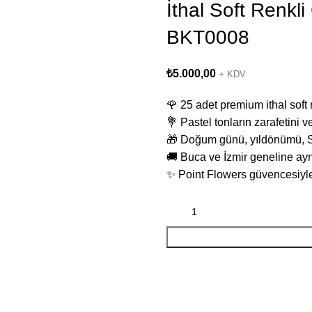
İthal Soft Renkli
BKT0008
₺
5.000,00
+ KDV
🌹 25 adet premium ithal soft 
💐 Pastel tonların zarafetini v
🎁 Doğum günü, yıldönümü, Se
🚚 Buca ve İzmir geneline ayn
✨ Point Flowers güvencesiyle
WhatsApp Sipariş