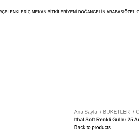
R
ÇELENKLER
İÇ MEKAN BİTKİLERİ
YENİ DOĞAN
GELİN ARABASI
ÖZEL 
Ana Sayfa
BUKETLER
İthal Soft Renkli Güller 25
Back to products