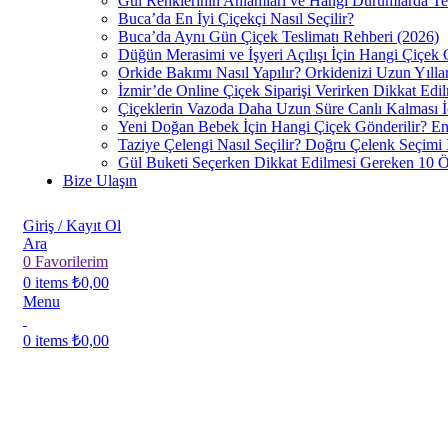
Gül Renklerinin Anlamları ve Hangi Durumlarda Ter
Buca’da En İyi Çiçekçi Nasıl Seçilir?
Buca’da Aynı Gün Çiçek Teslimatı Rehberi (2026)
Düğün Merasimi ve İşyeri Açılışı İçin Hangi Çiçek
Orkide Bakımı Nasıl Yapılır? Orkidenizi Uzun Yıllar
İzmir’de Online Çiçek Siparişi Verirken Dikkat Ed
Çiçeklerin Vazoda Daha Uzun Süre Canlı Kalması İ
Yeni Doğan Bebek İçin Hangi Çiçek Gönderilir? En
Taziye Çelengi Nasıl Seçilir? Doğru Çelenk Seçimi
Gül Buketi Seçerken Dikkat Edilmesi Gereken 10 
Bize Ulaşın
Giriş / Kayıt Ol
Ara
0
Favorilerim
0
items
₺
0,00
Menu
0
items
₺
0,00