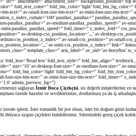
=” src=” attachment=” attachment_size=” background_position=’top lef
color=” fold_text_color=” fold_btn_color=’light’ fold_btn_bg_color=” 
-btn-text=” av-small-font-size-btn-text=” av-mini-font-size-btn-text=” 
ion_z_index_curtain=’100′ parallax_parallax=” parallax_parallax_sp
ium-parallax_parallax=” av-medium-parallax_parallax_speed=” av-smal
v-mini-parallax_parallax_speed=” fold_timer=” z_index_fold=” css_pos
_position=” av-desktop-css_position_location=’,,,’ av-desktop-css_posi
edium-css_position_z_index=” av-small-css_position=” av-small-css_po
s_position_location=’,,,’ av-mini-css_position_z_index=” link=” linkt
custom_class=” template_class=” aria_label=” av_uid=’av-ltoey8zn’ sc_v
 fold_less=’Read less’ fold_text_style=” fold_btn_align=” textblock_
ile=” size=’16’ av-desktop-font-size=” av-medium-font-size=” av-smal
olor=” fold_btn_color=’light’ fold_btn_bg_color=” fold_btn_font_color
ll-font-size-btn-text=” av-mini-font-size-btn-text=” fold_timer=” z_in
n=’1.0′ admin_preview_bg=”]
e etmenizi sağlayan
İzmir Buca Çiçekçisi
, siz değerli müşterilerine en 
ranjmanı özenle hazırlar ve sevdiklerinize, dostlarınıza ya da iş arkadaşl
 özenle işleriz. İster romantik bir jest olsun, ister bir doğum günü kutlam
rlü ihtiyaca uygun çiçekleri bulabilirsiniz. Sitemizdeki geniş çiçek kol
lumn’ vertical_alignment=’av-align-middle’ space=” row_boxshadow_wi