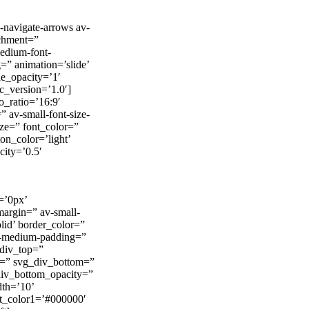
v-navigate-arrows av-
achment=”
medium-font-
=” animation=’slide’
le_opacity=’1′
c_version=’1.0′]
o_ratio=’16:9′
” av-small-font-size-
ize=” font_color=”
on_color=’light’
city=’0.5′
=’0px’
argin=” av-small-
lid’ border_color=”
av-medium-padding=”
_div_top=”
y=” svg_div_bottom=”
div_bottom_opacity=”
dth=’10’
t_color1=’#000000′