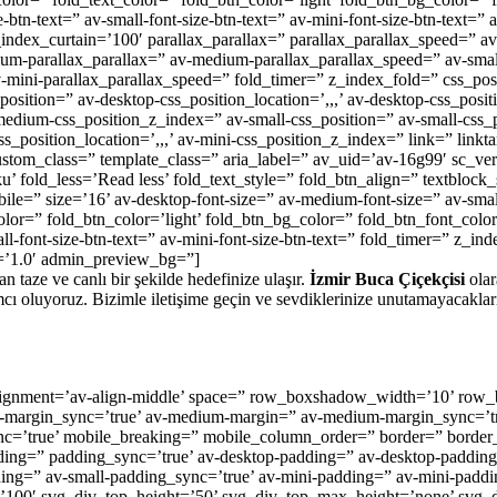
btn-text=” av-small-font-size-btn-text=” av-mini-font-size-btn-text=” a
ndex_curtain=’100′ parallax_parallax=” parallax_parallax_speed=” av
ium-parallax_parallax=” av-medium-parallax_parallax_speed=” av-smal
v-mini-parallax_parallax_speed=” fold_timer=” z_index_fold=” css_pos
_position=” av-desktop-css_position_location=’,,,’ av-desktop-css_posi
edium-css_position_z_index=” av-small-css_position=” av-small-css_po
s_position_location=’,,,’ av-mini-css_position_z_index=” link=” linkt
custom_class=” template_class=” aria_label=” av_uid=’av-16g99′ sc_ver
 fold_less=’Read less’ fold_text_style=” fold_btn_align=” textblock_
ile=” size=’16’ av-desktop-font-size=” av-medium-font-size=” av-smal
olor=” fold_btn_color=’light’ fold_btn_bg_color=” fold_btn_font_color
ll-font-size-btn-text=” av-mini-font-size-btn-text=” fold_timer=” z_in
n=’1.0′ admin_preview_bg=”]
n taze ve canlı bir şekilde hedefinize ulaşır.
İzmir Buca Çiçekçisi
olar
ımcı oluyoruz. Bizimle iletişime geçin ve sevdiklerinize unutamayacaklar
l_alignment=’av-align-middle’ space=” row_boxshadow_width=’10’ ro
p-margin_sync=’true’ av-medium-margin=” av-medium-margin_sync=’tr
nc=’true’ mobile_breaking=” mobile_column_order=” border=” border_s
ding=” padding_sync=’true’ av-desktop-padding=” av-desktop-padding
ng=” av-small-padding_sync=’true’ av-mini-padding=” av-mini-paddi
’100′ svg_div_top_height=’50’ svg_div_top_max_height=’none’ svg_