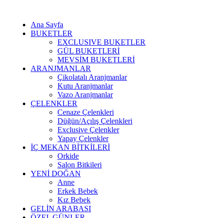
Ana Sayfa
BUKETLER
EXCLUSIVE BUKETLER
GÜL BUKETLERİ
MEVSİM BUKETLERİ
ARANJMANLAR
Çikolatalı Aranjmanlar
Kutu Aranjmanlar
Vazo Aranjmanlar
ÇELENKLER
Cenaze Çelenkleri
Düğün/Açılış Çelenkleri
Exclusive Çelenkler
Yapay Çelenkler
İÇ MEKAN BİTKİLERİ
Orkide
Salon Bitkileri
YENİ DOĞAN
Anne
Erkek Bebek
Kız Bebek
GELİN ARABASI
ÖZEL GÜNLER