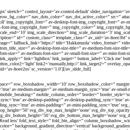
x’ stretch=” control_layout=’av-control-default’ slider_navigation=’a
arrow_bg_color=” nav_dots_color=” nav_dot_active_color=” src=” att
scroll’ img_copyright_font=” av-desktop-font-img_copyright_font=” av-
i-font-img_copyright_font=” img_copyright_color=” img_copyright_bg
_scale_end=’10’ img_scale_direction=” img_scale_duration=’3′ img_sca
ription=” id=” custom_class=” template_class=” av_uid=’av-ltoee3bf’ s
image=” fallback_link=’https://’ title=’Hakkımızda’ video_format=” vide
om_title_size=” av-desktop-font-size-title=” av-medium-font-size-title=
-font-size=” av-medium-font-size=” av-small-font-size=” av-mini-font-s
nk_apply=” link=’lightbox’ link_target=” button_label=’Click me’ butt
tton_color2=’light’ link2=’manually,http://’ link_target2=” overlay_opa
=’av-ltoee2os’ sc_version=’1.0′][/av_slide_full]
top’ space=” row_boxshadow_width=’10’ row_boxshadow_color=” margin
=’true’ av-medium-margin=” av-medium-margin_sync=’true’ av-small-m
 mobile_breaking=” mobile_column_order=” border=” border_style=’so
_sync=’true’ av-desktop-padding=” av-desktop-padding_sync=’true’ 
ing_sync=’true’ av-mini-padding=” av-mini-padding_sync=’true’ svg
top_height=’50’ svg_div_top_max_height=’none’ svg_div_top_opacit
vg_div_bottom_height=’50’ svg_div_bottom_max_height=’none’ svg_
Read less’ fold_text_style=” fold_btn_align=” column_boxshadow_wi
lor=” background_gradient_direction=’vertical’ background_gradien