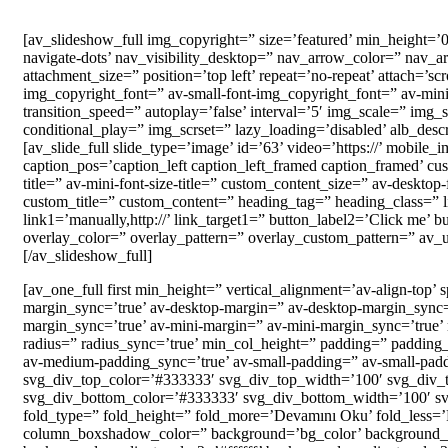
[av_slideshow_full img_copyright=” size=’featured’ min_height=’0p
navigate-dots’ nav_visibility_desktop=” nav_arrow_color=” nav_
attachment_size=” position=’top left’ repeat=’no-repeat’ attach=’
img_copyright_font=” av-small-font-img_copyright_font=” av-min
transition_speed=” autoplay=’false’ interval=’5′ img_scale=” img
conditional_play=” img_scrset=” lazy_loading=’disabled’ alb_desc
[av_slide_full slide_type=’image’ id=’63’ video=’https://’ mobile_
caption_pos=’caption_left caption_left_framed caption_framed’ cust
title=” av-mini-font-size-title=” custom_content_size=” av-desktop
custom_title=” custom_content=” heading_tag=” heading_class=” li
link1=’manually,http://’ link_target1=” button_label2=’Click me’ bu
overlay_color=” overlay_pattern=” overlay_custom_pattern=” av_uid
[/av_slideshow_full]
[av_one_full first min_height=” vertical_alignment=’av-align-
margin_sync=’true’ av-desktop-margin=” av-desktop-margin_sync
margin_sync=’true’ av-mini-margin=” av-mini-margin_sync=’true’
radius=” radius_sync=’true’ min_col_height=” padding=” padding
av-medium-padding_sync=’true’ av-small-padding=” av-small-padd
svg_div_top_color=’#333333′ svg_div_top_width=’100′ svg_div_
svg_div_bottom_color=’#333333′ svg_div_bottom_width=’100′ s
fold_type=” fold_height=” fold_more=’Devamını Oku’ fold_less=’
column_boxshadow_color=” background=’bg_color’ background_co