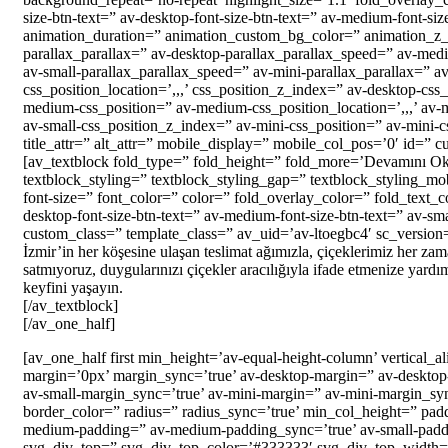
size-btn-text=” av-desktop-font-size-btn-text=” av-medium-font-size-
animation_duration=” animation_custom_bg_color=” animation_z_i
parallax_parallax=” av-desktop-parallax_parallax_speed=” av-med
av-small-parallax_parallax_speed=” av-mini-parallax_parallax=” a
css_position_location=’,,,’ css_position_z_index=” av-desktop-css
medium-css_position=” av-medium-css_position_location=’,,,’ av-m
av-small-css_position_z_index=” av-mini-css_position=” av-mini-cs
title_attr=” alt_attr=” mobile_display=” mobile_col_pos=’0′ id=” 
[av_textblock fold_type=” fold_height=” fold_more=’Devamını Oku’
textblock_styling=” textblock_styling_gap=” textblock_styling_mob
font-size=” font_color=” color=” fold_overlay_color=” fold_text_c
desktop-font-size-btn-text=” av-medium-font-size-btn-text=” av-sma
custom_class=” template_class=” av_uid=’av-ltoegbc4′ sc_versio
İzmir’in her köşesine ulaşan teslimat ağımızla, çiçeklerimiz her zama
satmıyoruz, duygularınızı çiçekler aracılığıyla ifade etmenize yard
keyfini yaşayın.
[/av_textblock]
[/av_one_half]
[av_one_half first min_height=’av-equal-height-column’ vertica
margin=’0px’ margin_sync=’true’ av-desktop-margin=” av-deskto
av-small-margin_sync=’true’ av-mini-margin=” av-mini-margin_sy
border_color=” radius=” radius_sync=’true’ min_col_height=” pad
medium-padding=” av-medium-padding_sync=’true’ av-small-paddi
svg_div_top=” svg_div_top_color=’#333333′ svg_div_top_width=