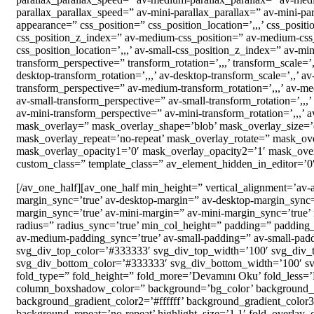
parallax_parallax_speed=” av-mini-parallax_parallax=” av-mini-
appearance=” css_position=” css_position_location=’,,,’ css_posit
css_position_z_index=” av-medium-css_position=” av-medium-css_p
css_position_location=’,,,’ av-small-css_position_z_index=” av-min
transform_perspective=” transform_rotation=’,,,’ transform_scale=’
desktop-transform_rotation=’,,,’ av-desktop-transform_scale=’,,’ 
transform_perspective=” av-medium-transform_rotation=’,,,’ av-me
av-small-transform_perspective=” av-small-transform_rotation=’,,,’ 
av-mini-transform_perspective=” av-mini-transform_rotation=’,,,’ a
mask_overlay=” mask_overlay_shape=’blob’ mask_overlay_size=’c
mask_overlay_repeat=’no-repeat’ mask_overlay_rotate=” mask_over
mask_overlay_opacity1=’0′ mask_overlay_opacity2=’1′ mask_overlay
custom_class=” template_class=” av_element_hidden_in_editor=’0′
[/av_one_half][av_one_half min_height=” vertical_alignment=’a
margin_sync=’true’ av-desktop-margin=” av-desktop-margin_sync
margin_sync=’true’ av-mini-margin=” av-mini-margin_sync=’true’
radius=” radius_sync=’true’ min_col_height=” padding=” padding
av-medium-padding_sync=’true’ av-small-padding=” av-small-padd
svg_div_top_color=’#333333′ svg_div_top_width=’100′ svg_div_
svg_div_bottom_color=’#333333′ svg_div_bottom_width=’100′ s
fold_type=” fold_height=” fold_more=’Devamını Oku’ fold_less=’
column_boxshadow_color=” background=’bg_color’ background_co
background_gradient_color2=’#ffffff’ background_gradient_color3
background_repeat=’no-repeat’ highlight_size=’1.1′ fold_overlay_