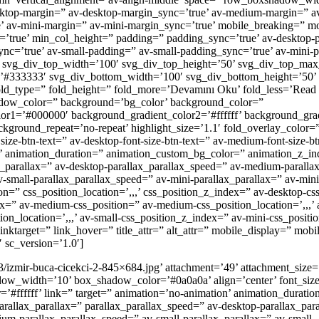
ktop-margin=” av-desktop-margin_sync=’true’ av-medium-margin=” 
e’ av-mini-margin=” av-mini-margin_sync=’true’ mobile_breaking=” 
nc=’true’ min_col_height=” padding=” padding_sync=’true’ av-desktop-
c=’true’ av-small-padding=” av-small-padding_sync=’true’ av-mini-p
 svg_div_top_width=’100′ svg_div_top_height=’50’ svg_div_top_max
’#333333′ svg_div_bottom_width=’100′ svg_div_bottom_height=’50’
_type=” fold_height=” fold_more=’Devamını Oku’ fold_less=’Read le
dow_color=” background=’bg_color’ background_color=”
lor1=’#000000′ background_gradient_color2=’#ffffff’ background_gra
ckground_repeat=’no-repeat’ highlight_size=’1.1′ fold_overlay_color=”
ize-btn-text=” av-desktop-font-size-btn-text=” av-medium-font-size-bt
ight’ animation_duration=” animation_custom_bg_color=” animation_z_i
x_parallax=” av-desktop-parallax_parallax_speed=” av-medium-parallax
-small-parallax_parallax_speed=” av-mini-parallax_parallax=” av-mini
n=” css_position_location=’,,,’ css_position_z_index=” av-desktop-cs
dex=” av-medium-css_position=” av-medium-css_position_location=’,,,
ion_location=’,,,’ av-small-css_position_z_index=” av-mini-css_positi
linktarget=” link_hover=” title_attr=” alt_attr=” mobile_display=” mob
 sc_version=’1.0′]
3/izmir-buca-cicekci-2-845×684.jpg’ attachment=’49’ attachment_size=
dow_width=’10’ box_shadow_color=’#0a0a0a’ align=’center’ font_siz
=’#ffffff’ link=” target=” animation=’no-animation’ animation_duratio
allax_parallax=” parallax_parallax_speed=” av-desktop-parallax_para
um-parallax_parallax_speed=” av-small-parallax_parallax=” av-small-