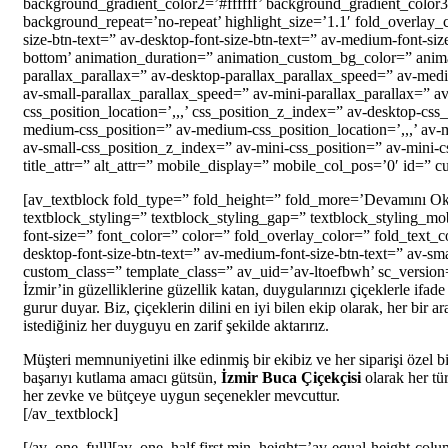
background_gradient_color2=’#ffffff’ background_gradient_color3
background_repeat=’no-repeat’ highlight_size=’1.1′ fold_overlay_
size-btn-text=” av-desktop-font-size-btn-text=” av-medium-font-size
bottom’ animation_duration=” animation_custom_bg_color=” animat
parallax_parallax=” av-desktop-parallax_parallax_speed=” av-med
av-small-parallax_parallax_speed=” av-mini-parallax_parallax=” a
css_position_location=’,,,’ css_position_z_index=” av-desktop-css
medium-css_position=” av-medium-css_position_location=’,,,’ av-m
av-small-css_position_z_index=” av-mini-css_position=” av-mini-cs
title_attr=” alt_attr=” mobile_display=” mobile_col_pos=’0′ id=” 
[av_textblock fold_type=” fold_height=” fold_more=’Devamını Oku’
textblock_styling=” textblock_styling_gap=” textblock_styling_mob
font-size=” font_color=” color=” fold_overlay_color=” fold_text_c
desktop-font-size-btn-text=” av-medium-font-size-btn-text=” av-sma
custom_class=” template_class=” av_uid=’av-ltoefbwh’ sc_versio
İzmir’in güzelliklerine güzellik katan, duygularınızı çiçeklerle ifad
gurur duyar. Biz, çiçeklerin dilini en iyi bilen ekip olarak, her bir a
istediğiniz her duyguyu en zarif şekilde aktarırız.
Müşteri memnuniyetini ilke edinmiş bir ekibiz ve her siparişi özel bir
başarıyı kutlama amacı gütsün,
İzmir Buca Çiçekçisi
olarak her tü
her zevke ve bütçeye uygun seçenekler mevcuttur.
[/av_textblock]
[/av_one_full][av_one_half first min_height=’av-equal-height-co