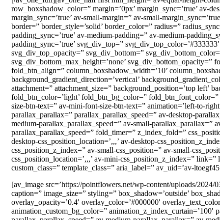
row_boxshadow_color=” margin=’0px’ margin_sync=’true’ av-des
margin_sync=’true’ av-small-margin=” av-small-margin_sync=’tru
border=” border_style=’solid’ border_color=” radius=” radius_sy
padding_sync=’true’ av-medium-padding=” av-medium-padding_syn
padding_sync=’true’ svg_div_top=” svg_div_top_color=’#333333′
svg_div_top_opacity=” svg_div_bottom=” svg_div_bottom_color=
svg_div_bottom_max_height=’none’ svg_div_bottom_opacity=” fold
fold_btn_align=” column_boxshadow_width=’10’ column_boxsha
background_gradient_direction=’vertical’ background_gradient_co
attachment=” attachment_size=” background_position=’top left’ ba
fold_btn_color=’light’ fold_btn_bg_color=” fold_btn_font_color=” s
size-btn-text=” av-mini-font-size-btn-text=” animation=’left-to-r
parallax_parallax=” parallax_parallax_speed=” av-desktop-paralla
medium-parallax_parallax_speed=” av-small-parallax_parallax=” av
parallax_parallax_speed=” fold_timer=” z_index_fold=” css_positio
desktop-css_position_location=’,,,’ av-desktop-css_position_z_in
css_position_z_index=” av-small-css_position=” av-small-css_posit
css_position_location=’,,,’ av-mini-css_position_z_index=” link=” 
custom_class=” template_class=” aria_label=” av_uid=’av-ltoegf45′
[av_image src=’https://pointflowers.net/wp-content/uploads/2024/0
caption=” image_size=” styling=” box_shadow=’outside’ box_sha
overlay_opacity=’0.4′ overlay_color=’#000000′ overlay_text_color
animation_custom_bg_color=” animation_z_index_curtain=’100′ par
parallax_parallax_speed=” av-medium-parallax_parallax=” av-medi