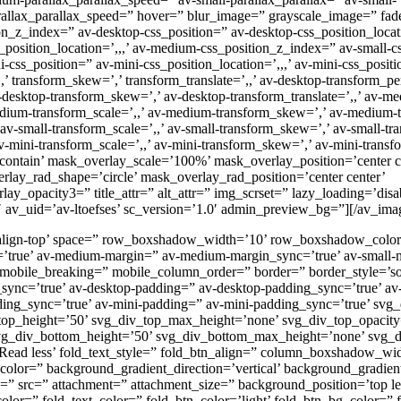
parallax_parallax_speed=” hover=” blur_image=” grayscale_image=” fa
ion_z_index=” av-desktop-css_position=” av-desktop-css_position_locati
osition_location=’,,,’ av-medium-css_position_z_index=” av-small-cs
i-css_position=” av-mini-css_position_location=’,,,’ av-mini-css_posi
,,’ transform_skew=’,’ transform_translate=’,,’ av-desktop-transform_pe
av-desktop-transform_skew=’,’ av-desktop-transform_translate=’,,’ av-m
dium-transform_scale=’,,’ av-medium-transform_skew=’,’ av-medium-tr
av-small-transform_scale=’,,’ av-small-transform_skew=’,’ av-small-tra
v-mini-transform_scale=’,,’ av-mini-transform_skew=’,’ av-mini-transfo
ontain’ mask_overlay_scale=’100%’ mask_overlay_position=’center c
lay_rad_shape=’circle’ mask_overlay_rad_position=’center center’
_opacity3=” title_attr=” alt_attr=” img_scrset=” lazy_loading=’disa
 av_uid=’av-ltoefses’ sc_version=’1.0′ admin_preview_bg=”][/av_ima
v-align-top’ space=” row_boxshadow_width=’10’ row_boxshadow_colo
=’true’ av-medium-margin=” av-medium-margin_sync=’true’ av-small-m
 mobile_breaking=” mobile_column_order=” border=” border_style=’so
_sync=’true’ av-desktop-padding=” av-desktop-padding_sync=’true’ 
ing_sync=’true’ av-mini-padding=” av-mini-padding_sync=’true’ svg
top_height=’50’ svg_div_top_max_height=’none’ svg_div_top_opacit
vg_div_bottom_height=’50’ svg_div_bottom_max_height=’none’ svg_
Read less’ fold_text_style=” fold_btn_align=” column_boxshadow_wi
lor=” background_gradient_direction=’vertical’ background_gradien
=” src=” attachment=” attachment_size=” background_position=’top lef
color=” fold_text_color=” fold_btn_color=’light’ fold_btn_bg_color=” 