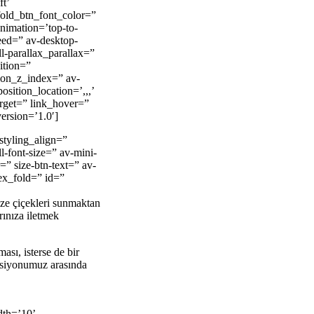
t’
fold_btn_font_color=”
animation=’top-to-
eed=” av-desktop-
l-parallax_parallax=”
ition=”
tion_z_index=” av-
sition_location=’,,,’
arget=” link_hover=”
ersion=’1.0′]
styling_align=”
l-font-size=” av-mini-
=” size-btn-text=” av-
dex_fold=” id=”
taze çiçekleri sunmaktan
arınıza iletmek
ası, isterse de bir
eksiyonumuz arasında
dth=’10’