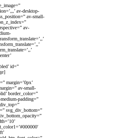
de_image=”
on=’,,,’ av-desktop-
s_position=” av-small-
tion_z_index=”
rspective=” av-
edium-
ansform_translate=’,,’
nsform_translate=’,,’
rm_translate=’,,’
enter’
bled’ id=”
ge]
r=” margin=’0px’
argin=” av-small-
lid’ border_color=”
av-medium-padding=”
_div_top=”
y=” svg_div_bottom=”
div_bottom_opacity=”
dth=’10’
t_color1=’#000000′
t’
fold_btn_font_color=”