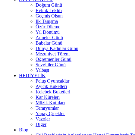
Doğum Günü
Evlilik Teklifi
Geçmiş Olsun
İlk Tanışma
Özür Dileme
Yıl Dönümü
Anneler Günü
Babalar Günü
Dünya Kadınlar Günü
Mezuniyet Töreni
Öğretmenler Günü
Sevgililer Günü
Yılbaşı
HEDİYELİK
Peluş Oyuncaklar
Ayıcık Buketleri
Kelebek Buketleri
Kar Küreleri
Müzik Kutuları
Teraryumlar
Yapay Çiçekler
Vazolar
Diğer
Blog