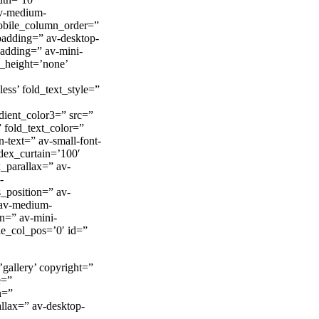
av-medium-
mobile_column_order=”
padding=” av-desktop-
adding=” av-mini-
_height=’none’
ss’ fold_text_style=”
dient_color3=” src=”
 fold_text_color=”
n-text=” av-small-font-
ndex_curtain=’100′
_parallax=” av-
-
s_position=” av-
’ av-medium-
on=” av-mini-
ile_col_pos=’0′ id=”
’gallery’ copyright=”
e=”
n=”
llax=” av-desktop-