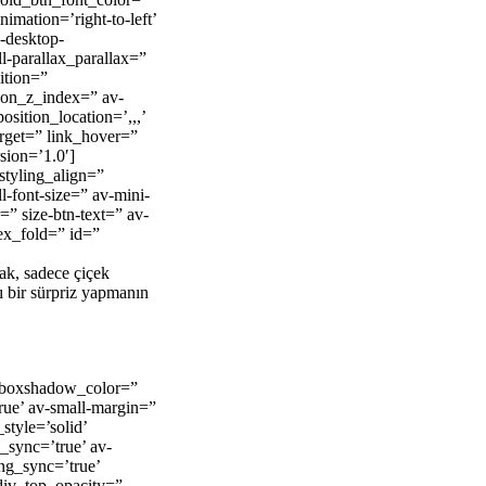
nimation=’right-to-left’
-desktop-
l-parallax_parallax=”
ition=”
tion_z_index=” av-
sition_location=’,,,’
arget=” link_hover=”
sion=’1.0′]
styling_align=”
l-font-size=” av-mini-
=” size-btn-text=” av-
dex_fold=” id=”
ak, sadece çiçek
ı bir sürpriz yapmanın
w_boxshadow_color=”
ue’ av-small-margin=”
tyle=’solid’
_sync=’true’ av-
ng_sync=’true’
div_top_opacity=”