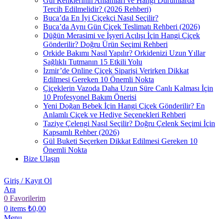
Gül Renklerinin Anlamları ve Hangi Durumlarda
Tercih Edilmelidir? (2026 Rehberi)
Buca’da En İyi Çiçekçi Nasıl Seçilir?
Buca’da Aynı Gün Çiçek Teslimatı Rehberi (2026)
Düğün Merasimi ve İşyeri Açılışı İçin Hangi Çiçek
Gönderilir? Doğru Ürün Seçimi Rehberi
Orkide Bakımı Nasıl Yapılır? Orkidenizi Uzun Yıllar
Sağlıklı Tutmanın 15 Etkili Yolu
İzmir’de Online Çiçek Siparişi Verirken Dikkat
Edilmesi Gereken 10 Önemli Nokta
Çiçeklerin Vazoda Daha Uzun Süre Canlı Kalması İçin
10 Profesyonel Bakım Önerisi
Yeni Doğan Bebek İçin Hangi Çiçek Gönderilir? En
Anlamlı Çiçek ve Hediye Seçenekleri Rehberi
Taziye Çelengi Nasıl Seçilir? Doğru Çelenk Seçimi İçin
Kapsamlı Rehber (2026)
Gül Buketi Seçerken Dikkat Edilmesi Gereken 10
Önemli Nokta
Bize Ulaşın
Giriş / Kayıt Ol
Ara
0
Favorilerim
0
items
₺
0,00
Menu