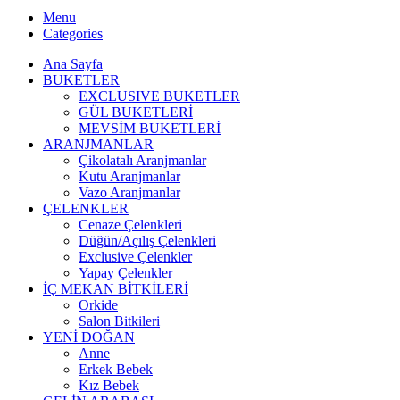
Menu
Categories
Ana Sayfa
BUKETLER
EXCLUSIVE BUKETLER
GÜL BUKETLERİ
MEVSİM BUKETLERİ
ARANJMANLAR
Çikolatalı Aranjmanlar
Kutu Aranjmanlar
Vazo Aranjmanlar
ÇELENKLER
Cenaze Çelenkleri
Düğün/Açılış Çelenkleri
Exclusive Çelenkler
Yapay Çelenkler
İÇ MEKAN BİTKİLERİ
Orkide
Salon Bitkileri
YENİ DOĞAN
Anne
Erkek Bebek
Kız Bebek