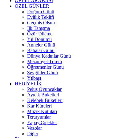
GELİN ARABASI
ÖZEL GÜNLER
Doğum Günü
Evlilik Teklifi
Geçmiş Olsun
İlk Tanışma
Özür Dileme
Yıl Dönümü
Anneler Günü
Babalar Günü
Dünya Kadınlar Günü
Mezuniyet Töreni
Öğretmenler Günü
Sevgililer Günü
Yılbaşı
HEDİYELİK
Peluş Oyuncaklar
Ayıcık Buketleri
Kelebek Buketleri
Kar Küreleri
Müzik Kutuları
Teraryumlar
Yapay Çiçekler
Vazolar
Diğer