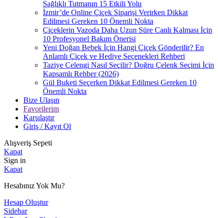
Sağlıklı Tutmanın 15 Etkili Yolu
İzmir’de Online Çiçek Siparişi Verirken Dikkat
Edilmesi Gereken 10 Önemli Nokta
Çiçeklerin Vazoda Daha Uzun Süre Canlı Kalması İçin
10 Profesyonel Bakım Önerisi
Yeni Doğan Bebek İçin Hangi Çiçek Gönderilir? En
Anlamlı Çiçek ve Hediye Seçenekleri Rehberi
Taziye Çelengi Nasıl Seçilir? Doğru Çelenk Seçimi İçin
Kapsamlı Rehber (2026)
Gül Buketi Seçerken Dikkat Edilmesi Gereken 10
Önemli Nokta
Bize Ulaşın
Favorilerim
Karşılaştır
Giriş / Kayıt Ol
Alışveriş Sepeti
Kapat
Sign in
Kapat
Hesabınız Yok Mu?
Hesap Oluştur
Sidebar