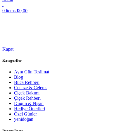
0
items
₺
0,00
Kapat
Kategoriler
Aynı Gün Teslimat
Blog
Buca Rehberi
Cenaze & Çelenk
Çiçek Bakımı
Çiçek Rehberi
Düğün & Nişan
Hediye Önerileri
Özel Günler
yenidoğan
Recent Posts