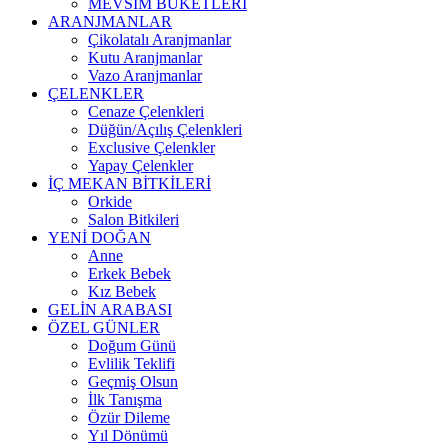
MEVSİM BUKETLERİ
ARANJMANLAR
Çikolatalı Aranjmanlar
Kutu Aranjmanlar
Vazo Aranjmanlar
ÇELENKLER
Cenaze Çelenkleri
Düğün/Açılış Çelenkleri
Exclusive Çelenkler
Yapay Çelenkler
İÇ MEKAN BİTKİLERİ
Orkide
Salon Bitkileri
YENİ DOĞAN
Anne
Erkek Bebek
Kız Bebek
GELİN ARABASI
ÖZEL GÜNLER
Doğum Günü
Evlilik Teklifi
Geçmiş Olsun
İlk Tanışma
Özür Dileme
Yıl Dönümü