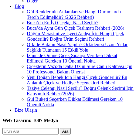
Diğer
Blog
Gül Renklerinin Anlamları ve Hangi Durumlarda
Tercih Edilmelidir? (2026 Rehberi)
Buca’da En İyi Çiçekçi Nasıl Seçilir?
Buca’da Aynı Gün Çiçek Teslimatı Rehberi (2026)
Düğün Merasimi ve İşyeri Açılışı İçin Hangi Çiçek
Gönderilir? Doğru Ürün Seçimi Rehberi
Orkide Bakımı Nasıl Yapılır? Orkidenizi Uzun Yıllar
Sağlıklı Tutmanın 15 Etkili Yolu
İzmir’de Online Çiçek Siparişi Verirken Dikkat
Edilmesi Gereken 10 Önemli Nokta
Çiçeklerin Vazoda Daha Uzun Süre Canlı Kalması İçin
10 Profesyonel Bakım Önerisi
Yeni Doğan Bebek İçin Hangi Çiçek Gönderilir? En
Anlamlı Çiçek ve Hediye Seçenekleri Rehberi
Taziye Çelengi Nasıl Seçilir? Doğru Çelenk Seçimi İçin
Kapsamlı Rehber (2026)
Gül Buketi Seçerken Dikkat Edilmesi Gereken 10
Önemli Nokta
Bize Ulaşın
Web Tasarım: 1007 Medya
Ara