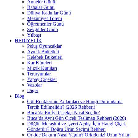
Anneler Günü
Babalar Günü
Dünya Kadınlar Günü
Mezuniyet Töreni
Öğretmenler Günü
Sevgililer Günü
Yılbaşı
HEDİYELİK
Peluş Oyuncaklar
Ayıcık Buketleri
Kelebek Buketleri
Kar Küreleri
Müzik Kutuları
Teraryumlar
Yapay Çiçekler
Vazolar
Diğer
Blog
Gül Renklerinin Anlamları ve Hangi Durumlarda
Tercih Edilmelidir? (2026 Rehberi)
Buca’da En İyi Çiçekçi Nasıl Seçilir?
Buca’da Aynı Gün Çiçek Teslimatı Rehberi (2026)
Düğün Merasimi ve İşyeri Açılışı İçin Hangi Çiçek
Gönderilir? Doğru Ürün Seçimi Rehberi
Orkide Bakımı Nasıl Yapılır? Orkidenizi Uzun Yıllar