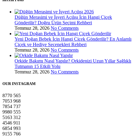
Düğün Merasimi ve İşyeri Açılışı İçin Hangi Çiçek
Gönderilir? Doğru Ürün Seçimi Rehberi
Temmuz 28, 2026
No Comments
Yeni Doğan Bebek İçin Hangi Çiçek Gönderilir? En Anlamlı
Çiçek ve Hediye Seçenekleri Rehberi
Temmuz 28, 2026
No Comments
Orkide Bakımı Nasıl Yapılır? Orkidenizi Uzun Yıllar Sağlıklı
Tutmanın 15 Etkili Yolu
Temmuz 28, 2026
No Comments
OUR INSTAGRAM
8770
565
7053
968
7854
737
9980
555
5163
312
4546
911
6854
993
9155
766