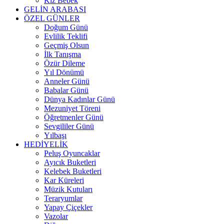
Kız Bebek
GELİN ARABASI
ÖZEL GÜNLER
Doğum Günü
Evlilik Teklifi
Geçmiş Olsun
İlk Tanışma
Özür Dileme
Yıl Dönümü
Anneler Günü
Babalar Günü
Dünya Kadınlar Günü
Mezuniyet Töreni
Öğretmenler Günü
Sevgililer Günü
Yılbaşı
HEDİYELİK
Peluş Oyuncaklar
Ayıcık Buketleri
Kelebek Buketleri
Kar Küreleri
Müzik Kutuları
Teraryumlar
Yapay Çiçekler
Vazolar