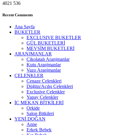
4021
536
Recent Comments
Ana Sayfa
BUKETLER
EXCLUSIVE BUKETLER
GÜL BUKETLERİ
MEVSİM BUKETLERİ
ARANJMANLAR
Çikolatalı Aranjmanlar
Kutu Aranjmanlar
Vazo Aranjmanlar
ÇELENKLER
Cenaze Çelenkleri
Düğün/Açılış Çelenkleri
Exclusive Çelenkler
Yapay Çelenkler
İÇ MEKAN BİTKİLERİ
Orkide
Salon Bitkileri
YENİ DOĞAN
Anne
Erkek Bebek