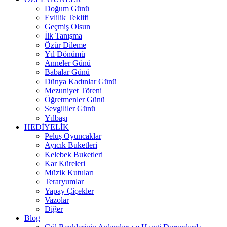
Doğum Günü
Evlilik Teklifi
Geçmiş Olsun
İlk Tanışma
Özür Dileme
Yıl Dönümü
Anneler Günü
Babalar Günü
Dünya Kadınlar Günü
Mezuniyet Töreni
Öğretmenler Günü
Sevgililer Günü
Yılbaşı
HEDİYELİK
Peluş Oyuncaklar
Ayıcık Buketleri
Kelebek Buketleri
Kar Küreleri
Müzik Kutuları
Teraryumlar
Yapay Çiçekler
Vazolar
Diğer
Blog