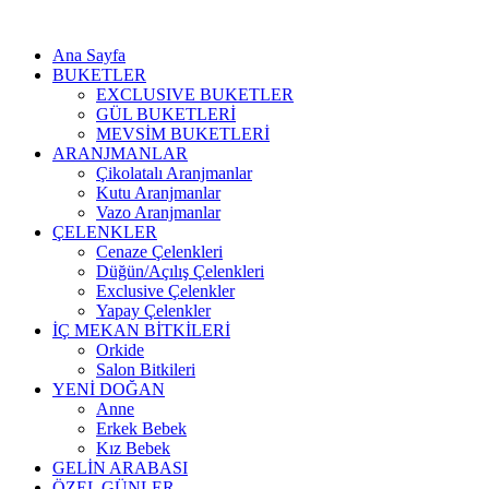
Ana Sayfa
BUKETLER
EXCLUSIVE BUKETLER
GÜL BUKETLERİ
MEVSİM BUKETLERİ
ARANJMANLAR
Çikolatalı Aranjmanlar
Kutu Aranjmanlar
Vazo Aranjmanlar
ÇELENKLER
Cenaze Çelenkleri
Düğün/Açılış Çelenkleri
Exclusive Çelenkler
Yapay Çelenkler
İÇ MEKAN BİTKİLERİ
Orkide
Salon Bitkileri
YENİ DOĞAN
Anne
Erkek Bebek
Kız Bebek
GELİN ARABASI
ÖZEL GÜNLER