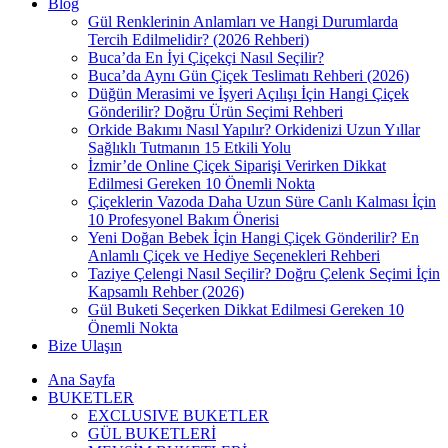
Blog
Gül Renklerinin Anlamları ve Hangi Durumlarda
Tercih Edilmelidir? (2026 Rehberi)
Buca’da En İyi Çiçekçi Nasıl Seçilir?
Buca’da Aynı Gün Çiçek Teslimatı Rehberi (2026)
Düğün Merasimi ve İşyeri Açılışı İçin Hangi Çiçek
Gönderilir? Doğru Ürün Seçimi Rehberi
Orkide Bakımı Nasıl Yapılır? Orkidenizi Uzun Yıllar
Sağlıklı Tutmanın 15 Etkili Yolu
İzmir’de Online Çiçek Siparişi Verirken Dikkat
Edilmesi Gereken 10 Önemli Nokta
Çiçeklerin Vazoda Daha Uzun Süre Canlı Kalması İçin
10 Profesyonel Bakım Önerisi
Yeni Doğan Bebek İçin Hangi Çiçek Gönderilir? En
Anlamlı Çiçek ve Hediye Seçenekleri Rehberi
Taziye Çelengi Nasıl Seçilir? Doğru Çelenk Seçimi İçin
Kapsamlı Rehber (2026)
Gül Buketi Seçerken Dikkat Edilmesi Gereken 10
Önemli Nokta
Bize Ulaşın
Ana Sayfa
BUKETLER
EXCLUSIVE BUKETLER
GÜL BUKETLERİ